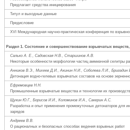
Предлагает средства инициирования
Титул и выходные данные
Предисловие
ХVI Международная научно-практическая конференция по взрывно
Раздел 1. Состояние и совершенствование взрывчатых веществ
Салько А. Е., Садовская Н.В., Старшинов А.В.
Некоторые особенности морфологии частиц аммиачной селитры р
Анников В.Э., Михеев Д.И., Акинин Н.И., Соболева Л.И., Бригадин 
Детонация водно-гелевых взрывчатых составов на основе зерненн
Ефремовцев Н.Н.
Промышленные взрывчатые вещества и технологии их производст
Щукин Ю.Г., Борисов И.И., Коломинов И.А., Сакерин А.С.
Разработка и опыт применения промежуточных детонаторов для 
зарядов
Андреев В.В.
О рационалных и безопасных способах ведения взрывных работ