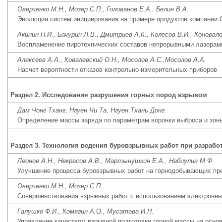
Оверченко М.Н., Мозер С.П., Голованов Е.А., Белин В.А.
Эволюция систем инициирования на примере продуктов компании
Акинин Н.И., Бачурин Л.В., Дмитриев А.К., Колесов В.И., Коновало
Воспламенение пиротехнических составов непрерывными лазерам
Алексеев А.А., Ковалевский О.Н., Мосолов А.С.,Мосолов А.А.
Hасчет вероятности отказов контрольно-измерительных приборов
Раздел 2. Исследования разрушения горных пород взрывом
Дам Чонг Тханг, Нгуен Чи Та, Нгуен Тхань Донг
Определение массы заряда по параметрам воронки выброса и зон
Раздел 3. Технология ведения буровзрывных работ при разраб
Леонов А.Н., Некрасов А.В., Мартынушкин Е.А., Набиулин М.Ф.
Улучшение процесса буровзрывных работ на горнодобывающих пр
Оверченко М.Н., Мозер С.П.
Совершенствования взрывных работ с использованием электронн
Галушко Ф.И., Комягин А.О., Мусатова И.Н.
Управление качеством взрывной подготовки горной массы на осно