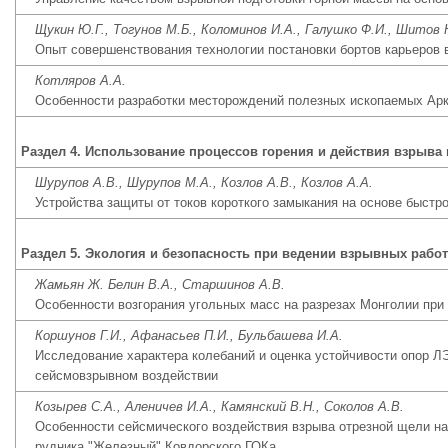
Щукин Ю.Г., Тогунов М.Б., Коломинов И.А., Галушко Ф.И., Шитов 
Опыт совершенствования технологии постановки бортов карьеров 
Котляров А.А.
Особенности разработки месторождений полезных ископаемых Арк
Раздел 4. Использование процессов горения и действия взрыв
Шурупов А.В., Шурупов М.А., Козлов А.В., Козлов А.А.
Устройства защиты от токов короткого замыкания на основе быст
Раздел 5. Экология и безопасность при ведении взрывных работ
Жамьян Ж. Белин В.А., Старшинов А.В.
Особенности возгорания угольных масс на разрезах Монголии при
Коршунов Г.И., Афанасьев П.И., Бульбашева И.А.
Исследование характера колебаний и оценка устойчивости опор ЛЭ
сейсмовзрывном воздействии
Козырев С.А., Аленичев И.А., Камянский В.Н., Соколов А.В.
Особенности сейсмического воздействия взрыва отрезной щели на
рудника "Железный" Ковдорского ГОКа