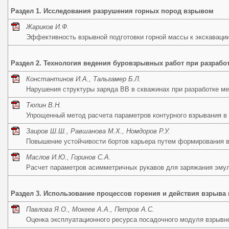
Раздел 1. Исследования разрушения горных пород взрывом
Жариков И.Ф.
Эффективность взрывной подготовки горной массы к экскаваци
Раздел 2. Технология ведения буровзрывных работ при разраб
Константинов И.А., Тальгамер Б.Л.
Нарушения структуры заряда ВВ в скважинах при разработке м
Тюпин В.Н.
Упрощенный метод расчета параметров контурного взрывания в
Заиров Ш.Ш., Равшанова М.Х., Номдоров Р.У.
Повышение устойчивости бортов карьера путем формирования в
Маслов И.Ю., Горинов С.А.
Расчет параметров асимметричных рукавов для заряжания эм
Раздел 3. Использование процессов горения и действия взрыв
Павлова Я.О., Мокеев А.А., Петров А.С.
Оценка эксплуатационного ресурса посадочного модуля взрывн